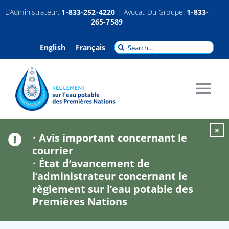
Passer
L’Administrateur:
1-833-252-4220
| Avocat Du Groupe:
1-833-
265-7589
au
contenu
Recherche
English
Français
pour
:
Tog
Nav
À propos
×
•
Avis important concernant le
courrier
•
État d’avancement de
Réclamations
l’administrateur concernant le
règlement sur l’eau potable des
Indemnisation
Premières Nations