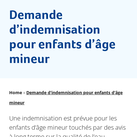
Documents
Demande
FAQs
d’indemnisation
pour enfants d’âge
Dernières nouvelles
mineur
Contactez-nous
Home
»
Demande d’indemnisation pour enfants d’âge
mineur
Une indemnisation est prévue pour les
enfants d’âge mineur touchés par des avis
à long terme sur la qualité de l’eau