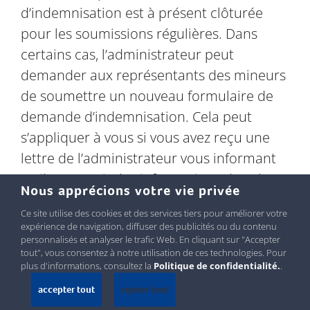
d’indemnisation est à présent clôturée
pour les soumissions régulières. Dans
certains cas, l’administrateur peut
demander aux représentants des mineurs
de soumettre un nouveau formulaire de
demande d’indemnisation. Cela peut
s’appliquer à vous si vous avez reçu une
lettre de l’administrateur vous informant
qu’il manquait des informations dans le
Nous apprécions votre vie privée
formulaire de réclamation original.
Ce site utilise des cookies et des services tiers pour améliorer votre
expérience de navigation, diffuser des publicités ou du contenu
Si vous avez des questions, veuillez
personnalisés et analyser le trafic Web. En cliquant sur "Accepter
contacter l’administrateur au :
1-833-252-
tout", vous consentez à notre utilisation de ces technologies. Pour
plus d'informations, consultez la
Politique de confidentialité.
.
4220
.
accepter tout
rejeter tout