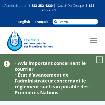
Passer
L’Administrateur:
1-833-252-4220
| Avocat Du Groupe:
1-833-
265-7589
au
contenu
Recherche
English
Français
pour
:
Tog
Nav
À propos
×
•
Avis important concernant le
courrier
•
État d’avancement de
Réclamations
l’administrateur concernant le
règlement sur l’eau potable des
Indemnisation
Premières Nations