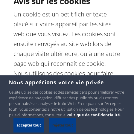
Avis sur les cookies
Un cookie est un petit fichier texte
placé sur votre appareil par les sites
web que vous visitez. Les cookies sont
ensuite renvoyés au site web lors de
chaque visite ultérieure, ou à une autre
page web qui reconnaît ce cookie.
Nous utilisons des cookies pour faire
Nous apprécions votre vie privée
fonctionner le site web ou pour le faire
fonctionner plus efficacement, pour
Ce site utilise des cookies et des services tiers pour améliorer votre
expérience de navigation, diffuser des publicités ou du contenu
comprendre l’utilisation du site web et
personnalisés et analyser le trafic Web. En cliquant sur "Accepter
tout", vous consentez à notre utilisation de ces technologies. Pour
pour l’assistance technique. Les
plus d'informations, consultez la
Politique de confidentialité.
.
cookies nous aident à recueillir des
accepter tout
rejeter tout
informations telles que votre nom de