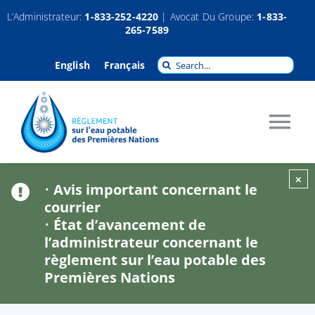
Passer
L’Administrateur:
1-833-252-4220
| Avocat Du Groupe:
1-833-
265-7589
au
contenu
Recherche
English
Français
pour
:
Tog
Nav
À propos
×
•
Avis important concernant le
courrier
•
État d’avancement de
Réclamations
l’administrateur concernant le
règlement sur l’eau potable des
Indemnisation
Premières Nations