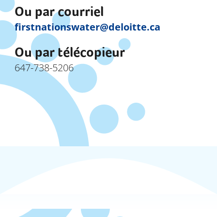
Ou par courriel
firstnationswater@deloitte.ca
Ou par télécopieur
647-738-5206