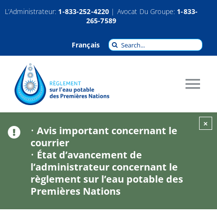
Passer
L’Administrateur:
1-833-252-4220
| Avocat Du Groupe:
1-833-
265-7589
au
contenu
Recherche
Français
pour
:
Tog
Nav
À propos
×
•
Avis important concernant le
courrier
•
État d’avancement de
Réclamations
l’administrateur concernant le
règlement sur l’eau potable des
Indemnisation
Premières Nations