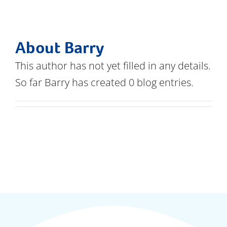
Documents
FAQs
About
Barry
This author has not yet filled in any details.
Dernières nouvelles
So far Barry has created 0 blog entries.
Contactez-nous