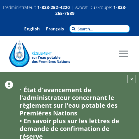
Passer
L’Administrateur:
1-833-252-4220
| Avocat Du Groupe:
1-833-
265-7589
au
contenu
Recherche
English
Français
pour
:
Tog
Nav
À propos
×
•
État d'avancement de
l'administrateur concernant le
Réclamations
règlement sur l'eau potable des
Premières Nations
Indemnisation
•
En savoir plus sur les lettres de
demande de confirmation de
réserve