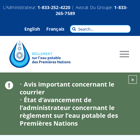
Passer
L’Administrateur:
1-833-252-4220
| Avocat Du Groupe:
1-833-
265-7589
au
contenu
Recherche
English
Français
pour
:
Tog
Nav
À propos
×
•
Avis important concernant le
courrier
•
État d’avancement de
Réclamations
l’administrateur concernant le
règlement sur l’eau potable des
Indemnisation
Premières Nations