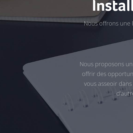
Instal
Nous offrons une 
Nous proposons un
offrir des opportu
vous asseoir dans
d’autr