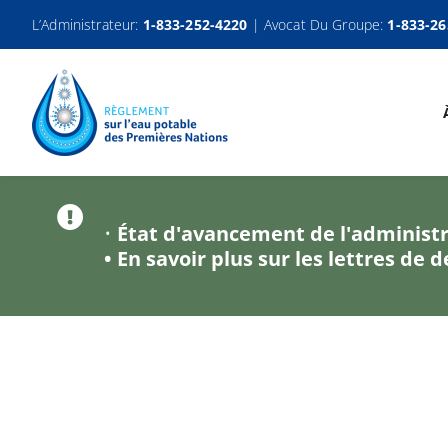
Passer
L’Administrateur:
1-833-252-4220
| Avocat Du Groupe:
1-833-26
au
contenu
•
État d'avancement de l'administr
•
En savoir plus sur les lettres d