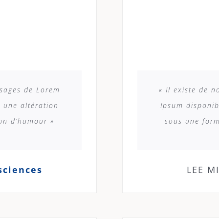
ssages de Lorem
« Il existe de
 une altération
Ipsum disponib
ion d’humour »
sous une form
sciences
LEE M